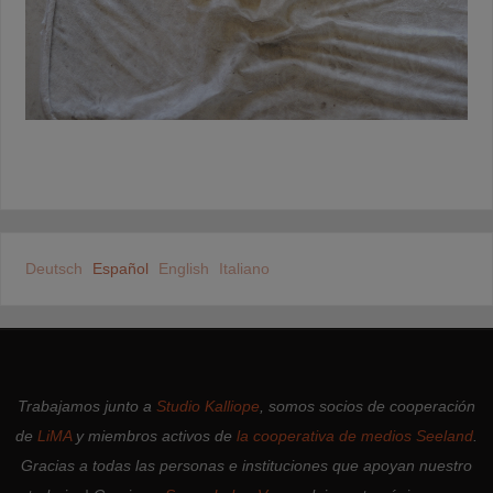
Deutsch
Español
English
Italiano
Trabajamos junto a
Studio Kalliope
, somos socios de cooperación
de
LiMA
y miembros activos de
la cooperativa de medios Seeland
.
Gracias a todas las personas e instituciones que apoyan nuestro