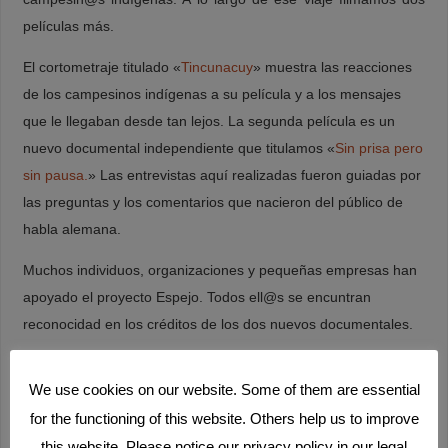
películas más.
El cortometraje titulado «
Tincunacuy
» muestra las reacciones
de los campesinos indígenas a su película y a los mensajes
que le llegaban desde tan lejos. La segunda película es un
nuevo documental independiente que titulamos «
Sin prisa pero
sin pausa.
» Las entrevistas aquí realizadas fueron guiadas por
las preguntas y los comentarios que nacieron del público de
habla alemana.
Muchos individuos, organizaciones y pequeñas empresas han
apoyado el proyecto Espejo. Todos ell@s se encuntran
reconocidad en los créditos de los dos nuevos documentales.
We use cookies on our website. Some of them are essential
for the functioning of this website. Others help us to improve
this website. Please notice our privacy policy in our legal