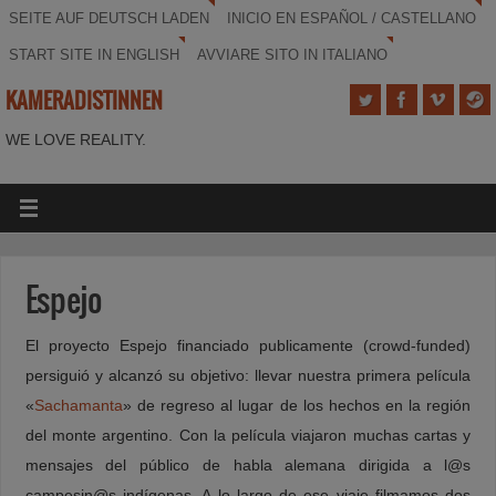
SEITE AUF DEUTSCH LADEN
INICIO EN ESPAÑOL / CASTELLANO
START SITE IN ENGLISH
AVVIARE SITO IN ITALIANO
KAMERADISTINNEN
WE LOVE REALITY.
Espejo
El proyecto Espejo financiado publicamente (
crowd-funded)
persiguió y alcanzó su objetivo: llevar nuestra primera película
«
Sachamanta
» de regreso al lugar de los hechos en la región
del monte argentino. Con la película viajaron muchas cartas y
mensajes del público de habla alemana dirigida a l@s
campesin@s indígenas. A lo largo de ese viaje filmamos dos