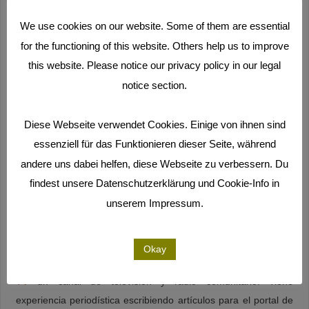
Después
We use cookies on our website. Some of them are essential
del
for the functioning of this website. Others help us to improve
bachillerato
this website. Please notice our privacy policy in our legal
quizo
notice section.
conocer el
mundo y se fue a Nicaragua como voluntaria por un año. En la
universidad de Hamburgo estudió anthropología social y
Diese Webseite verwendet Cookies. Einige von ihnen sind
cultural y estudios latinoamericanos. Además de su pasión por
essenziell für das Funktionieren dieser Seite, während
las culturas de Latinoamérica descubrió su fascinación por los
andere uns dabei helfen, diese Webseite zu verbessern. Du
documentales.
findest unsere Datenschutzerklärung und Cookie-Info in
unserem Impressum.
«Heute noch Besetzer?» (Todavía rebelde?)
es su primer
documental que trata de las personas que en los años ochenta
ocuparon la Hafenstrasse en Hamburgo – un símbolo de la
Okay
cultura alternativa de izquierda. Hizo unas prácticas en
TIDE
TV
un canal de televisión y radio comunitario. Tiene
experiencia periodística escribiendo artículos para el portal de