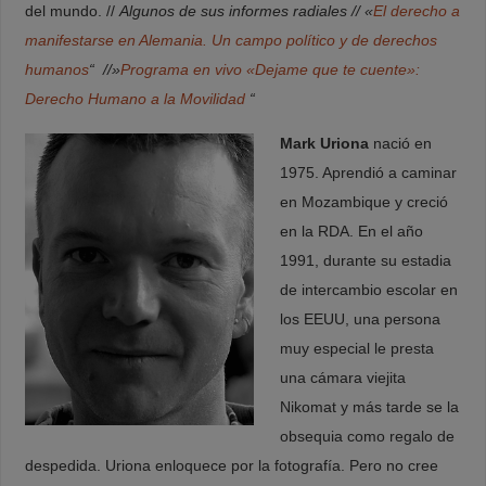
del mundo. //
Algunos de sus informes radiales // «
El derecho a
manifestarse en Alemania. Un campo político y de derechos
humanos
“ //»
Programa en vivo «Dejame que te cuente»:
Derecho Humano a la Movilidad
“
Mark Uriona
nació en
1975. Aprendió a caminar
en Mozambique y creció
en la RDA. En el año
1991, durante su estadia
de intercambio escolar en
los EEUU, una persona
muy especial le presta
una cámara viejita
Nikomat y más tarde se la
obsequia como regalo de
despedida. Uriona enloquece por la fotografía. Pero no cree