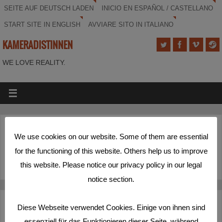
SEITE AUF DEUTSCH LADEN
INICIO EN ESPAÑOL / CASTELLANO
START SITE IN ENGLISH
AVVIARE SITO IN ITALIANO
KAMERADISTINNEN
WE LOVE REALITY.
(Deutsch) Wieder nix passiert?
We use cookies on our website. Some of them are essential
for the functioning of this website. Others help us to improve
Disculpa, pero esta entrada está disponible sólo en
Deutsch
.
this website. Please notice our privacy policy in our legal
notice section.
Deutsch
Español
English
Italiano
Diese Webseite verwendet Cookies. Einige von ihnen sind
essenziell für das Funktionieren dieser Seite, während