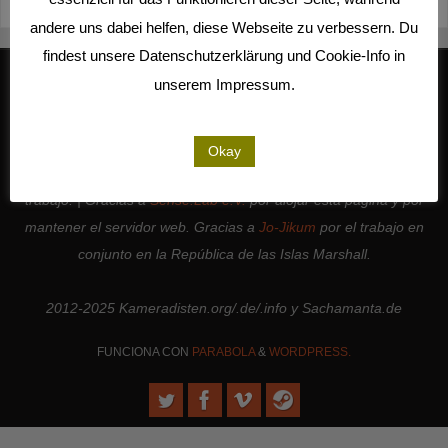
andere uns dabei helfen, diese Webseite zu verbessern. Du
findest unsere Datenschutzerklärung und Cookie-Info in
unserem Impressum.
Trabajamos junto a
Studio Kalliope
, somos socios de cooperación
de
LiMA
y miembros activos de
la cooperativa de medios Seeland
.
Okay
Gracias a todas las personas e instituciones que apoyan nuestro
trabajo. | Gracias a
Sense.Lab e.V.
por alojar esta página y por
mantener el servidor web. Gracias a
Jo-Jikum
por el trabajo en
conjunto en la República de las Islas Marshall.
2012-2025 Kameradisten.org/.de/.info y Sachamanta.de
FUNCIONA CON
PARABOLA
&
WORDPRESS.