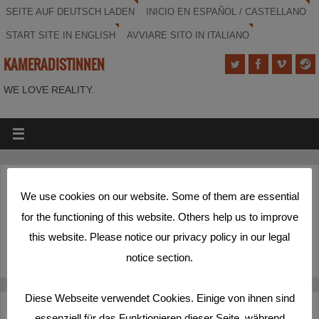
SEITE AUF DEUTSCH LADEN
INICIO EN ESPAÑOL / CASTELLANO
START SITE IN ENGLISH
AVVIARE SITO IN ITALIANO
KAMERADISTINNEN
WE LOVE REALITY.
(Deutsch) Termine & Anmeldungen
We use cookies on our website. Some of them are essential
for the functioning of this website. Others help us to improve
Disculpa, pero esta entrada está disponible sólo en
Deutsch
y
this website. Please notice our privacy policy in our legal
English
.
notice section.
Diese Webseite verwendet Cookies. Einige von ihnen sind
Deutsch
Español
English
Italiano
essenziell für das Funktionieren dieser Seite, während