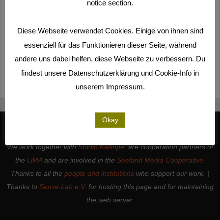
notice section.
Diese Webseite verwendet Cookies. Einige von ihnen sind
essenziell für das Funktionieren dieser Seite, während
andere uns dabei helfen, diese Webseite zu verbessern. Du
findest unsere Datenschutzerklärung und Cookie-Info in
unserem Impressum.
Okay
We work together with
Studio Kalliope
, are cooperation partners of
the
LiMA
and are involved in the
Seeland Media Cooperative
.
Thanks to all the
people and institutions
who support our work. |
Thanks to
Sense.Lab e.V.
for hosting this page and for maintaining
the web server.