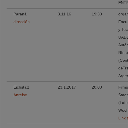
ENTR
Paraná
3.11.16
19:30
organ
dirección
Facul
y Tec
UADE
Autó
Ríos)
(Cent
deTr
Argen
Eichstätt
23.1.2017
20:00
Films
Anreise
Stadt
(Late
Woch
Link 