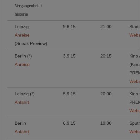
Vergangenheit /
historia
Leipzig
9.6.15
21:00
Stad
Anreise
Webs
(Sneak Preview)
Berlin (*)
3.9.15
20:15
Kino
Anreise
(Kino
PRE
Webs
Leipzig (*)
5.9.15
20:00
Kino 
Anfahrt
PRE
Webs
Berlin
6.9.15
19:00
Sputn
Anfahrt
Webs