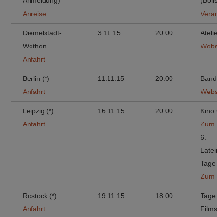
Anmeldung)
(Bölls
Anreise
Veran
Diemelstadt-
3.11.15
20:00
Ateli
Wethen
Webs
Anfahrt
Berlin (*)
11.11.15
20:00
Band
Anfahrt
Webs
Leipzig (*)
16.11.15
20:00
Kino 
Anfahrt
Zum 
6.
Late
Tage
Zum F
Rostock (*)
19.11.15
18:00
Tage
Anfahrt
Film