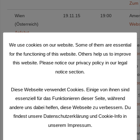
Zum F
Wien
19.11.15
19:00
Amer
(Österreich)
Webs
Anfahrt
We use cookies on our website. Some of them are essential
Potsdam (*)
20.11.15
19.30
Proje
Anfahrt
Webs
for the functioning of this website. Others help us to improve
this website. Please notice our privacy policy in our legal
Boizenburg /
25.11.15
19.00
Kino
notice section.
Elbe (*)
(Kino
Anfahrt
Webs
Diese Webseite verwendet Cookies. Einige von ihnen sind
Cunnersdorf (*)
27.11.15
19:00
Alte 
essenziell für das Funktionieren dieser Seite, während
Anfahrt
Webs
andere uns dabei helfen, diese Webseite zu verbessern. Du
findest unsere Datenschutzerklärung und Cookie-Info in
Klagenfurt
1.12.15
w.b.
Volks
(Österreich)
Link 
unserem Impressum.
Anfahrt
(Umw