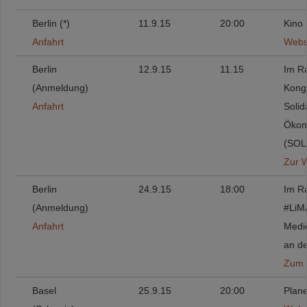
Berlin (*)
11.9.15
20:00
Kino
Anfahrt
Webs
Berlin
12.9.15
11.15
Im R
(Anmeldung)
Kong
Anfahrt
Solid
Ökon
(SOL
Zur 
Berlin
24.9.15
18:00
Im R
(Anmeldung)
#LiM
Anfahrt
Medi
an de
Zum 
Basel
25.9.15
20:00
Plane