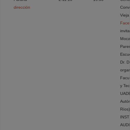
dirección
Conv
Vieja
Face
invit
Moca
Paren
Escue
Dr. D
organ
Facul
y Tec
UADE
Autó
Ríos)
INST
AUDI