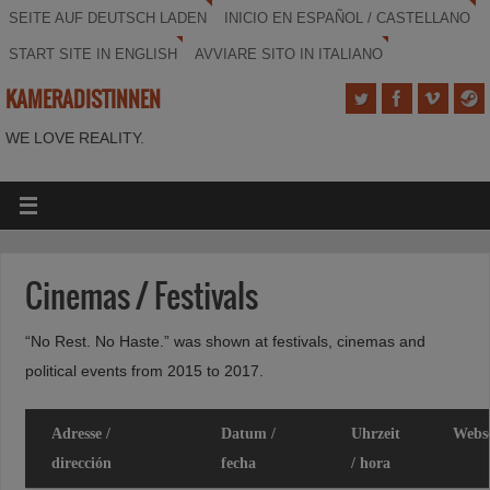
SEITE AUF DEUTSCH LADEN
INICIO EN ESPAÑOL / CASTELLANO
START SITE IN ENGLISH
AVVIARE SITO IN ITALIANO
KAMERADISTINNEN
WE LOVE REALITY.
Cinemas / Festivals
“No Rest. No Haste.” was shown at festivals, cinemas and
political events from 2015 to 2017.
Adresse /
Datum /
Uhrzeit
Webse
dirección
fecha
/ hora