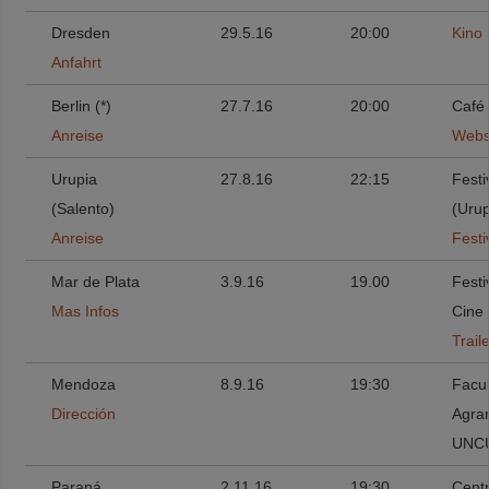
Dresden
29.5.16
20:00
Kino
Anfahrt
Berlin (*)
27.7.16
20:00
Café 
Anreise
Webs
Urupia
27.8.16
22:15
Festi
(Salento)
(Urup
Anreise
Festi
Mar de Plata
3.9.16
19.00
Festi
Mas Infos
Cine 
Traile
Mendoza
8.9.16
19:30
Facul
Dirección
Agrar
UNC
Paraná
2.11.16
19:30
Centr