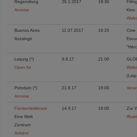
Regensburg
25.1.2017
19:30
Filmg
Anreise
Kino 
Webs
Buenos Aires
11.07.2017
16:20
Cine
Ituzaingó
Escu
"Héro
Leipzig (*)
9.8.17
21.00
GLO
Open Air
Webs
(Leip
Potsdam (*)
21.8.17
19:00
Veran
Anreise
Fürstenfeldbruck
14.9.17
19:00
Zur 
Eine Welt
ffbak
Zentrum
Anfahrt