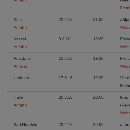
Anfahrt
(Alte
Festi
Köln
22.2.16
21:00
Zülpi
Anfahrt
Webs
Kassel
9.3.16
19:30
Essba
Anfahrt
Webs
Potsdam
10.3.16
19:30
Freil
Anreise
Webs
Undeloh
17.3.16
19.30
Ver.d
Bild
Halle
20.3.16
20.00
Kino
Anfahrt
(Reih
Webs
Bad Hersfeld
20.4.16
20:00
attac