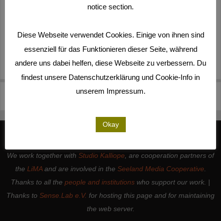
notice section.
Diese Webseite verwendet Cookies. Einige von ihnen sind
essenziell für das Funktionieren dieser Seite, während
andere uns dabei helfen, diese Webseite zu verbessern. Du
findest unsere Datenschutzerklärung und Cookie-Info in
unserem Impressum.
Eunice Lopez Borero_D
Okay
We work together with
Studio Kalliope
, are cooperation partners of
the
LiMA
and are involved in the
Seeland Media Cooperative
.
Thanks to all the
people and institutions
who support our work. |
Thanks to
Sense.Lab e.V.
for hosting this page and for maintaining
the web server.