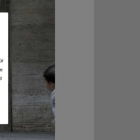
ür
se
d