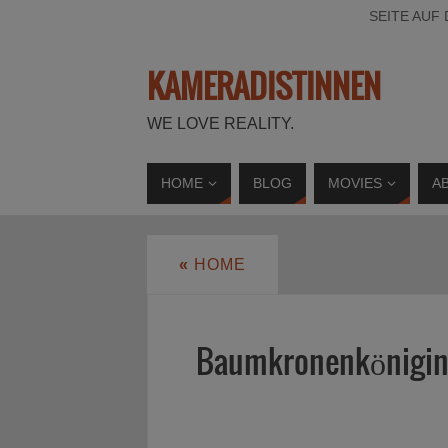
SEITE AUF
KAMERADISTINNEN
WE LOVE REALITY.
HOME
BLOG
MOVIES
A
«
HOME
Baumkronenkönigi