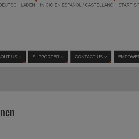
 DEUTSCH LADEN
INICIO EN ESPAÑOL / CASTELLANO
START SI
BOUT US
SUPPORTER
CONTACT US
EMPOWE
nnen