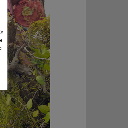
ür
se
d