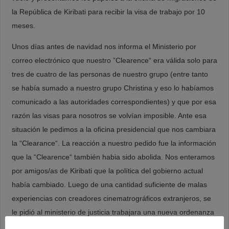
la República de Kiribati para recibir la visa de trabajo por 10
meses.
Unos días antes de navidad nos informa el Ministerio por
correo electrónico que nuestro ”Clearence“ era válida solo para
tres de cuatro de las personas de nuestro grupo (entre tanto
se había sumado a nuestro grupo Christina y eso lo habíamos
comunicado a las autoridades correspondientes) y que por esa
razón las visas para nosotros se volvían imposible. Ante esa
situación le pedimos a la oficina presidencial que nos cambiara
la “Clearance“. La reacción a nuestro pedido fue la información
que la “Clearence“ también habia sido abolida. Nos enteramos
por amigos/as de Kiribati que la política del gobierno actual
había cambiado. Luego de una cantidad suficiente de malas
experiencias con creadores cinematrográficos extranjeros, se
le pidió al ministerio de justicia trabajara una nueva ordenanza
para la acreditación en ese ámbito de trabajo. Situación que