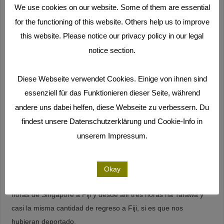
We use cookies on our website. Some of them are essential
puede tomar su tiempo.
for the functioning of this website. Others help us to improve
¿Qué hacer? Nuestros vuelos ya habían sido comprados.
this website. Please notice our privacy policy in our legal
Nuestros departamentos subalquilados o dados de baja. Las
notice section.
vacaciones no pagas del antiguo puesto de trabajo de Claudia
ya habian comenzado y solo durarían 10 meses.
Diese Webseite verwendet Cookies. Einige von ihnen sind
Así que volamos. Amigos, que mas tarde encontraríamos en
essenziell für das Funktionieren dieser Seite, während
Tarawa, nos confirmaron, que ese fue el único camino correcto
andere uns dabei helfen, diese Webseite zu verbessern. Du
ha seguir. El lema es “Vé y habla con la gente. Nadie se
findest unsere Datenschutzerklärung und Cookie-Info in
convencera atravéz de un correo electrónico. Pero todos te
unserem Impressum.
escucharán, cuando estés delante de ellos.“
Y sí, volamos: doce horas desde Düsseldorf a Singapore.
Okay
Luego de ocho horas de espera casi la misma cantidad de
horas de Singapore a Fiji y desde allí tres horas ha Tarawa y
casi la misma cantidad de regreso a Fiji, si es que nos
hubieran deportado.