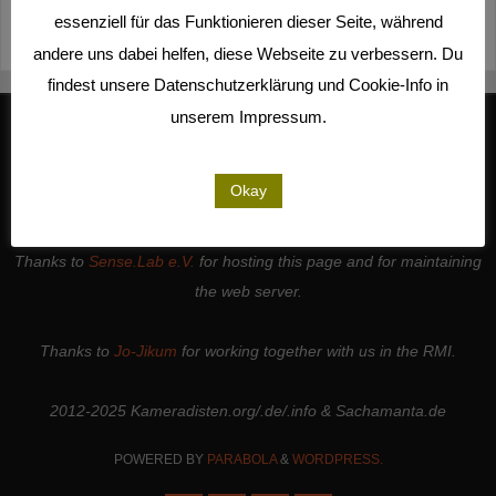
essenziell für das Funktionieren dieser Seite, während
Deutsch
Español
English
Italiano
andere uns dabei helfen, diese Webseite zu verbessern. Du
findest unsere Datenschutzerklärung und Cookie-Info in
unserem Impressum.
We work together with
Studio Kalliope
, are cooperation partners of
Okay
the
LiMA
and are involved in the
Seeland Media Cooperative
.
Thanks to all the
people and institutions
who support our work. |
Thanks to
Sense.Lab e.V.
for hosting this page and for maintaining
the web server.
Thanks to
Jo-Jikum
for working together with us in the RMI.
2012-2025 Kameradisten.org/.de/.info & Sachamanta.de
POWERED BY
PARABOLA
&
WORDPRESS.