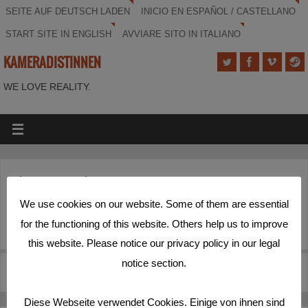
SEITE AUF DEUTSCH LADEN
INICIO EN ESPAÑOL / CASTELLANO
START SITE IN ENGLISH
AVVIARE SITO IN ITALIANO
KAMERADISTINNEN
WE LOVE REALITY.
(Deutsch) NSU Komplex auflösen!
We use cookies on our website. Some of them are essential
Sorry, this entry is only available in
Deutsch
.
for the functioning of this website. Others help us to improve
this website. Please notice our privacy policy in our legal
notice section.
«
(Deutsch) Spurenb(u)ilder
(Deutsch) Stadt.Land.Mut!
»
Diese Webseite verwendet Cookies. Einige von ihnen sind