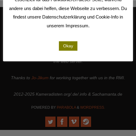
andere uns dabei helfen, diese Webseite zu verbessern. Du
findest unsere Datenschutzerklärung und Cookie-Info in
unserem Impressum.
We work together with
Studio Kalliope
, are cooperation partners of
the
LiMA
and are involved in the
Seeland Media Cooperative
.
Thanks to all the
people and institutions
who support our work. |
Okay
Thanks to
Sense.Lab e.V.
for hosting this page and for maintaining
the web server.
Thanks to
Jo-Jikum
for working together with us in the RMI.
2012-2025 Kameradisten.org/.de/.info & Sachamanta.de
POWERED BY
PARABOLA
&
WORDPRESS.