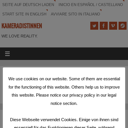
SEITE AUF DEUTSCH LADEN
INICIO EN ESPAÑOL / CASTELLANO
START SITE IN ENGLISH
AVVIARE SITO IN ITALIANO
KAMERADISTINNEN
WE LOVE REALITY.
(Deutsch) Jede(r) nur ein Pfahl
We use cookies on our website. Some of them are essential
for the functioning of this website. Others help us to improve
Sorry, this entry is only available in
Deutsch
.
this website. Please notice our privacy policy in our legal
notice section.
Deutsch
Español
English
Italiano
Diese Webseite verwendet Cookies. Einige von ihnen sind
essenziell für das Funktionieren dieser Seite, während